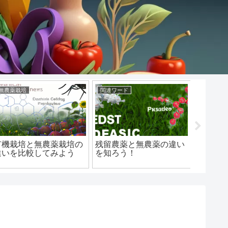
無農薬栽培
関連ワード
無農薬農
有機栽培と無農薬栽培の
残留農薬と無農薬の違い
合鴨農
違いを比較してみよう
を知ろう！
違いを