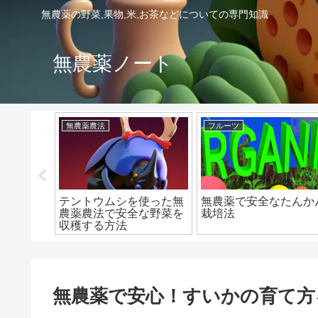
無農薬の野菜,果物,米,お茶などについての専門知識
無農薬ノート
無農薬農法
フルーツ
で安心な
テントウムシを使った無
無農薬で安全なたんか
る方法
農薬農法で安全な野菜を
栽培法
収穫する方法
無農薬で安心！すいかの育て方