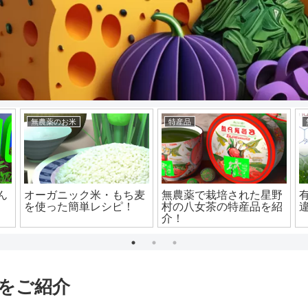
無農薬のお米
特産品
ん
オーガニック米・もち麦
無農薬で栽培された星野
を使った簡単レシピ！
村の八女茶の特産品を紹
介！
をご紹介