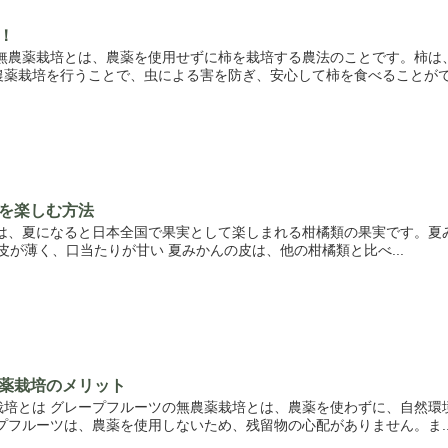
！
の無農薬栽培とは、農薬を使用せずに柿を栽培する農法のことです。柿は
薬栽培を行うことで、虫による害を防ぎ、安心して柿を食べることができ
を楽しむ方法
とは、夏になると日本全国で果実として楽しまれる柑橘類の果実です。夏
 皮が薄く、口当たりが甘い 夏みかんの皮は、他の柑橘類と比べ...
薬栽培のメリット
栽培とは グレープフルーツの無農薬栽培とは、農薬を使わずに、自然環
プフルーツは、農薬を使用しないため、残留物の心配がありません。ま..