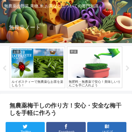
無農薬の野菜,果物,米,お茶などについての専門知識
無農薬ノート
お茶
野菜
無
ルイボスティーで無農薬なお茶を楽
無肥料・無農薬で安心！美味しいり
無
しもう！
んごを手に入れよう
最
無農薬梅干しの作り方！安心・安全な梅干
しを手軽に作ろう
Twitter
Facebook
はてブ