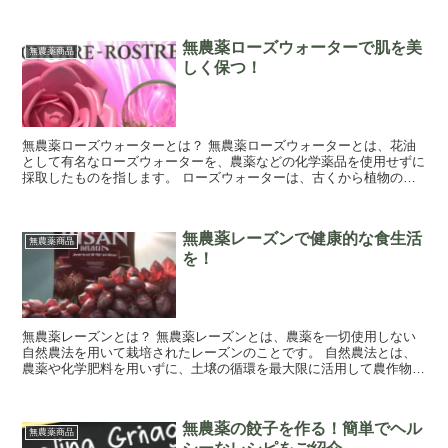
無農薬青汁は、有機野菜を原料として製造...
無農薬ローズウォーターで肌を美
無農薬商品
しく保つ！
無農薬ローズウォーターとは？ 無農薬ローズウォーターとは、花油
として有名なローズウォーターを、農薬などの化学薬品を使用せずに
採取したものを指します。 ローズウォーターは、古くから植物の芳
香成分であるオレンジフラワー油（Neroli...
無農薬レーズンで健康的な食生活
無農薬商品
を！
無農薬レーズンとは？ 無農薬レーズンとは、農薬を一切使用しない
自然農法を用いて栽培されたレーズンのことです。 自然農法とは、
農薬や化学肥料を用いずに、土壌の循環を最大限に活用して農作物を
栽培する農法のことです。 自然農法を用いて...
無農薬の餃子を作る！簡単でヘル
無農薬商品