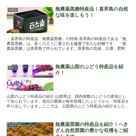
無農薬黒糖特産品！喜界島の自然
特産品
な味を楽しもう！
・喜界島の特産品「無農薬黒糖」の特徴 喜界島の特産品である「無
農薬黒糖」は、多くの人々に愛される健康で安心な砂糖です。 「無
農薬黒糖」は喜界島で作られています。喜界島の気候、土壌、肥料等
を考慮し、自然環境に近い状態で作られています。 ...
無農薬山梨のぶどう特産品を紹
特産品
介！
山梨のぶどう特産品の紹介 山梨県は、国内有数のぶどうの産地とし
て知られています。地元の農家が毎年収穫したぶどうから、特産品を
作り出しています。ここでは、山梨県のぶどう特産品の紹介をしたい
と思います。 山梨県のぶどう特産品には、果実...
無農薬栗園の特産品を紹介！へき
特産品
ざん自然栗園の豊かな収穫をご紹