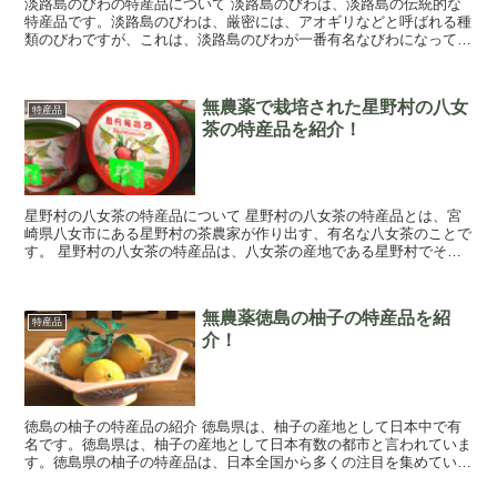
淡路島のびわの特産品について 淡路島のびわは、淡路島の伝統的な
特産品です。淡路島のびわは、厳密には、アオギリなどと呼ばれる種
類のびわですが、これは、淡路島のびわが一番有名なびわになってい
ます。 淡路島のびわは、その名前の通り、淡路...
無農薬で栽培された星野村の八女
特産品
茶の特産品を紹介！
星野村の八女茶の特産品について 星野村の八女茶の特産品とは、宮
崎県八女市にある星野村の茶農家が作り出す、有名な八女茶のことで
す。 星野村の八女茶の特産品は、八女茶の産地である星野村でその
名を知られる品質の高い茶葉です。八女茶は、柔...
無農薬徳島の柚子の特産品を紹
特産品
介！
徳島の柚子の特産品の紹介 徳島県は、柚子の産地として日本中で有
名です。徳島県は、柚子の産地として日本有数の都市と言われていま
す。徳島県の柚子の特産品は、日本全国から多くの注目を集めていま
す。 柚子の産地として有名な徳島県では、柚子...