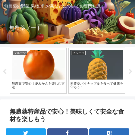
無農薬の野菜,果物,米,お茶などについての専門知識
無農薬ノート
フルーツ
フルーツ
フ
して
無農薬で安心！夏みかんを楽しむ方
無農薬パイナップルを食べて健康を
柿
法
守ろう！
無農薬特産品で安心！美味しくて安全な食
材を楽しもう