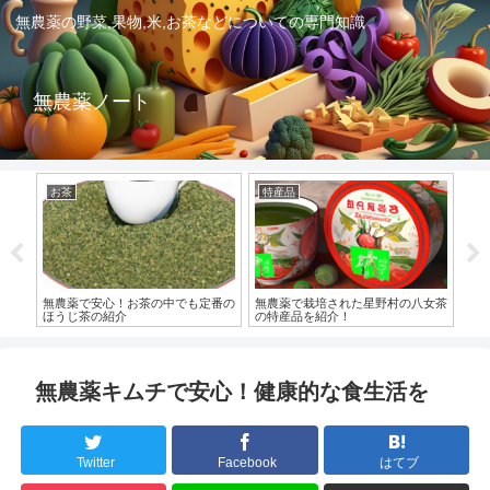
無農薬の野菜,果物,米,お茶などについての専門知識
無農薬ノート
お茶
特産品
無
料理
無農薬で安心！お茶の中でも定番の
無農薬で栽培された星野村の八女茶
無
ほうじ茶の紹介
の特産品を紹介！
無農薬キムチで安心！健康的な食生活を
Twitter
Facebook
はてブ