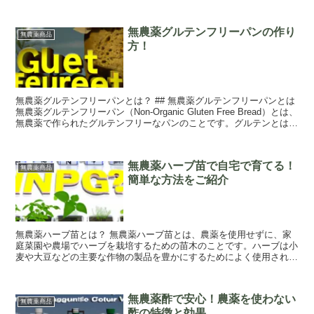
無農薬グルテンフリーパンの作り
無農薬商品
方！
無農薬グルテンフリーパンとは？ ## 無農薬グルテンフリーパンとは
無農薬グルテンフリーパン（Non-Organic Gluten Free Bread）とは、
無農薬で作られたグルテンフリーなパンのことです。グルテンとは小
麦粉など...
無農薬ハーブ苗で自宅で育てる！
無農薬商品
簡単な方法をご紹介
無農薬ハーブ苗とは？ 無農薬ハーブ苗とは、農薬を使用せずに、家
庭菜園や農場でハーブを栽培するための苗木のことです。ハーブは小
麦や大豆などの主要な作物の製品を豊かにするためによく使用されて
います。無農薬ハーブ苗は、農薬を使用することな...
無農薬酢で安心！農薬を使わない
無農薬商品
酢の特徴と効果