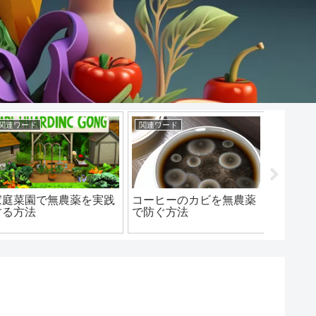
関連ワード
関連ワード
お茶
家庭菜園で無農薬を実践
コーヒーのカビを無農薬
ルイボ
する方法
で防ぐ方法
なお茶