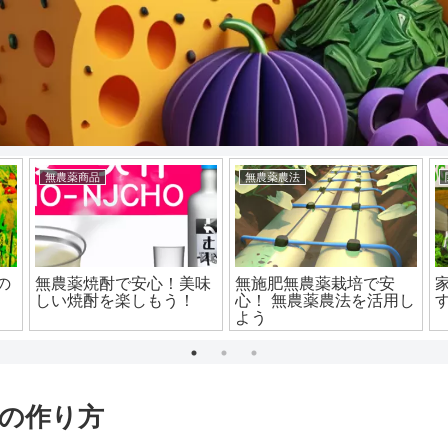
無農薬商品
無農薬農法
の
無農薬焼酎で安心！美味
無施肥無農薬栽培で安
しい焼酎を楽しもう！
心！ 無農薬農法を活用し
よう
の作り方