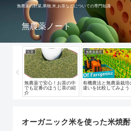
無農薬の野菜,果物,米,お茶などについての専門知識
無農薬ノート
お茶
無農薬栽培
健康な生
無農薬で安心！お茶の中
有機農法と無農薬栽培
でも定番のほうじ茶の紹
違いを比較してみよう
介
オーガニック米を使った米焼酎