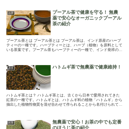
プーアル茶で健康を守る！ 無農
お茶
薬で安心なオーガニックプーアル
茶の紹介
プーアル茶とは プーアル茶とは プーアル茶は、インド原産のハーブ
ティーの一種です。ハーブティーとは、ハーブ（植物）を原料として
いる茶葉です。プーアル茶もハーブティーの一種で、インド発祥の古
くから伝わるハーブティーです。 プーアル...
ハトムギ茶で無農薬で健康維持！
お茶
ハトムギ茶とは？ ハトムギ茶とは、古くから日本で愛用されてきた
紅茶の一種です。ハトムギとは、ハトムギ科の植物「ハトムギ」から
抽出した植物性物質を混ぜ合わせて作られることから名付けられてい
ます。 ハトムギ茶の歴史は古く、昔から山奥や...
無農薬で安心！お茶の中でも定番
お茶
のほうじ茶の紹介