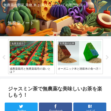
無農薬の野菜,果物,米,お茶などについての専門知識
無農薬ノート
無農薬栽培
無農薬のお米
無
減農薬栽培と無農薬栽培の違いと
オーガニック米と雑穀米の食べ方！
無
は？
を
ジャスミン茶で無農薬な美味しいお茶を楽
しもう！
Twitter
Facebook
はてブ