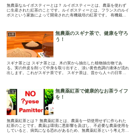
無農薬なルイボスティーとは？ ルイボスティーとは、農薬を使わず
に生産された紅茶のことです。ルイボスティーとは、フランスのルイ
ボスという家族によって開発された有機栽培の紅茶です。 有機栽培
とは、農業において除草剤や肥料などの農薬を使...
無農薬のスギナ茶で、健康を守ろ
お茶
う！
スギナ茶とは スギナ茶とは、木の実から抽出した植物抽出物であ
る。実の外皮を削って中身を取り出すと、淡い黄色色調の液体が流れ
出します。これがスギナ茶です。 スギナ茶は、昔から人々の日常生
活に欠かせない食品の一つとして古くから親しまれ...
無農薬紅茶で健康的なお茶ライフ
お茶
を！
無農薬紅茶とは？ 無農薬紅茶とは、農薬を一切使用せずに作られた
紅茶のことです。農薬は環境に悪影響を及ぼし、不必要な農薬使用を
していると、病気になる恐れがあるため、無農薬紅茶という考え方を
支持している人も多いでしょう。 農薬が使われ...