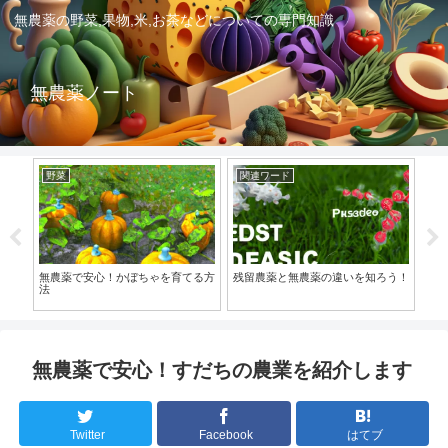
無農薬の野菜,果物,米,お茶などについての専門知識
無農薬ノート
野菜
関連ワード
無
新の
無農薬で安心！かぼちゃを育てる方
残留農薬と無農薬の違いを知ろう！
無
法
的
無農薬で安心！すだちの農業を紹介します
Twitter
Facebook
はてブ