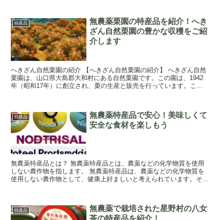
無農薬栗園の特産品を紹介！へき
特産品
ざん自然栗園の豊かな収穫をご紹
介します
へきざん自然栗園の紹介 【へきざん自然栗園の紹介】 へきざん自然
栗園は、山口県大島郡大和村にある自然栗園です。この園は、1942
年（昭和17年）に創立され、栗の生産と販売を行っています。この
園では、毎年、5月から10月まで、自然な...
無農薬特産品で安心！美味しくて
特産品
安全な食材を楽しもう
無農薬特産品とは？ 無農薬特産品とは、農薬などの化学物質を使用
しない農作物を指します。 無農薬特産品は、農薬などの化学物質を
使用しない農作物として、健康上好ましいと考えられています。その
ため、安全な農作物を消費者に提供するため、特...
無農薬で栽培された星野村の八女
特産品
茶の特産品を紹介！