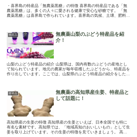
・喜界島の特産品「無農薬黒糖」の特徴 喜界島の特産品である「無
農薬黒糖」は、多くの人々に愛される健康で安心な砂糖です。 「無
農薬黒糖」は喜界島で作られています。喜界島の気候、土壌、肥料等
を考慮し、自然環境に近い状態で作られています。 ...
無農薬山梨のぶどう特産品を紹
特産品
介！
山梨のぶどう特産品の紹介 山梨県は、国内有数のぶどうの産地とし
て知られています。地元の農家が毎年収穫したぶどうから、特産品を
作り出しています。ここでは、山梨県のぶどう特産品の紹介をしたい
と思います。 山梨県のぶどう特産品には、果実...
無農薬の高知県産生姜、特産品と
特産品
して話題に！
高知県産の生姜の特徴 高知県産の生姜といえば、日本全国でも特に
有名な素材です。高知県では、「地域高知のおいしいもの」として生
姜を取り上げています。その生姜の特徴を見ていきましょう。 高知
県産の生姜は、他県産の生姜と比べて、芯の色が...