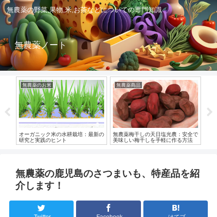
無農薬の野菜,果物,米,お茶などについての専門知識
無農薬ノート
無農薬のお米
無農薬商品
関
メリ
オーガニック米の水耕栽培：最新の
無農薬梅干しの天日塩光農：安全で
宗
研究と実践のヒント
美味しい梅干しを手軽に作る方法
を
無農薬の鹿児島のさつまいも、特産品を紹
介します！
Twitter
Facebook
はてブ