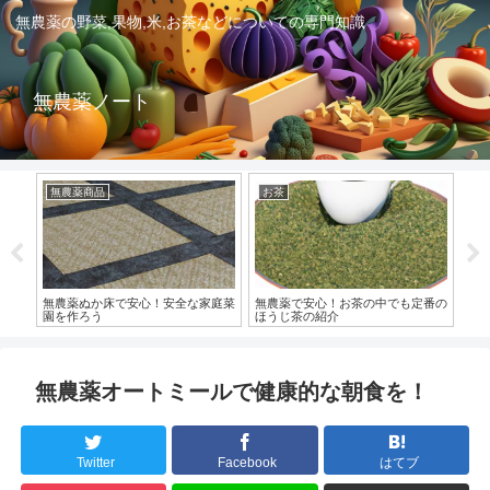
無農薬の野菜,果物,米,お茶などについての専門知識
無農薬ノート
無農薬商品
お茶
野
新の
無農薬ぬか床で安心！安全な家庭菜
無農薬で安心！お茶の中でも定番の
野
園を作ろう
ほうじ茶の紹介
方
無農薬オートミールで健康的な朝食を！
Twitter
Facebook
はてブ