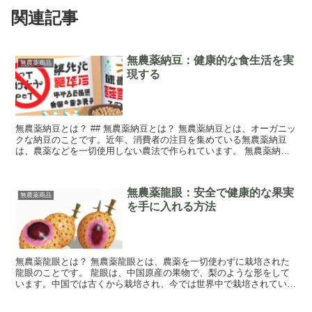
関連記事
無農薬納豆：健康的な食生活を実
無農薬商品
現する
無農薬納豆とは？ ## 無農薬納豆とは？ 無農薬納豆とは、オーガニッ
クな納豆のことです。近年、消費者の注目を集めている無農薬納豆
は、農薬などを一切使用しない農法で作られています。 無農薬納豆
は、精製された大豆を使用して製造されま...
無農薬龍眼：安全で健康的な果実
無農薬商品
を手に入れる方法
無農薬龍眼とは？ 無農薬龍眼とは、農薬を一切使わずに栽培された
龍眼のことです。 龍眼は、中国原産の果物で、梨のような形をして
います。中国では古くから栽培され、今では世界中で栽培されていま
す。 龍眼は、果汁が多くて、甘くて、柔らか...