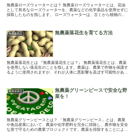
無農薬ローズウォーターとは？ 無農薬ローズウォーターとは、花油
として有名なローズウォーターを、農薬などの化学薬品を使用せずに
採取したものを指します。 ローズウォーターは、古くから植物の芳
香成分であるオレンジフラワー油（Neroli...
無農薬落花生を育てる方法
無農薬商品
無農薬落花生とは 『無農薬落花生とは？』 無農薬落花生とは、農薬
を使用しない落花生のことを指します。農薬は、農業で作物を保護す
るように使用されますが、それが人体に悪影響を及ぼす可能性がある
ため、無農薬落花生は農薬を使用しないことを...
無農薬グリーンピースで安全な野
無農薬商品
菜を！
無農薬グリーンピースとは？ 「無農薬グリーンピース」とは、農業
や食品産業において、農薬や化学肥料を完全に排除し、農作物を安全
な形で守るための農業プロジェクトです。農薬を排除することによ
り、環境への影響を抑え、地球全体の経済発展に貢献...