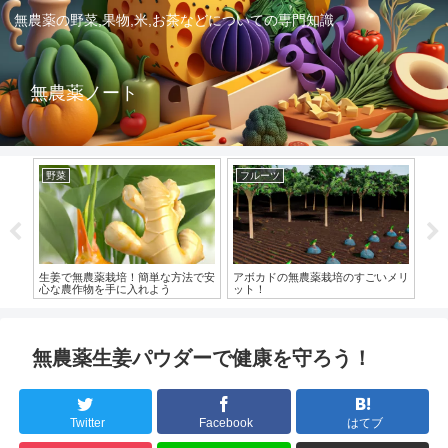
無農薬の野菜,果物,米,お茶などについての専門知識
無農薬ノート
野菜
フルーツ
無
生姜で無農薬栽培！簡単な方法で安
アボカドの無農薬栽培のすごいメリ
無
心な農作物を手に入れよう
ット！
的
無農薬生姜パウダーで健康を守ろう！
Twitter
Facebook
はてブ