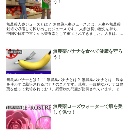
う！
無農薬人参ジュースとは？ 無農薬人参ジュースとは、人参を無農薬
栽培で収穫して搾り出したジュースです。 人参は長い歴史を持ち、
中国や日本で古くから栄養素として重宝されてきました。人参は、そ
の栄養素の中でもビタミンA、C、E、B群など...
無農薬バナナを食べて健康を守ろ
無農薬商品
う！
無農薬バナナとは？ ## 無農薬バナナとは？ 無農薬バナナとは、農薬
を使わずに栽培されるバナナのことです。現在、一般的なバナナは農
薬を使って栽培されており、残留物の問題が指摘されています。その
ため、残留物を気にせず食べることができ...
無農薬ローズウォーターで肌を美
無農薬商品
しく保つ！