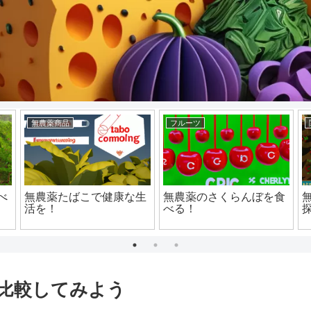
無農薬商品
フルーツ
べ
無農薬たばこで健康な生
無農薬のさくらんぼを食
活を！
べる！
比較してみよう