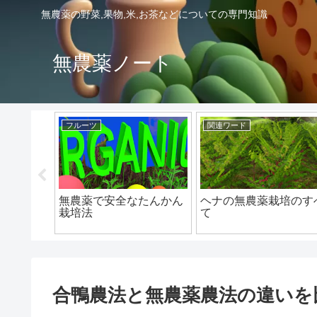
無農薬の野菜,果物,米,お茶などについての専門知識
無農薬ノート
フルーツ
関連ワード
マスカッ
無農薬で安全なたんかん
ヘナの無農薬栽培のす
！
栽培法
て
合鴨農法と無農薬農法の違いを