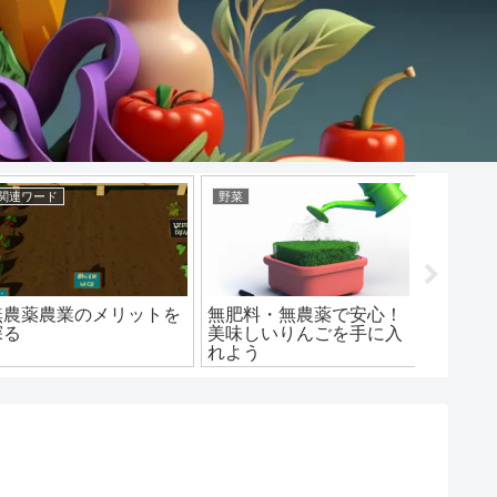
関連ワード
野菜
無農薬栽
無農薬農業のメリットを
無肥料・無農薬で安心！
有機農
探る
美味しいりんごを手に入
の関係
れよう