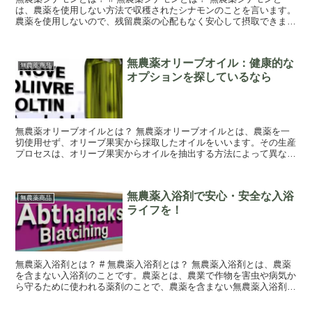
は、農薬を使用しない方法で収穫されたシナモンのことを言います。
農薬を使用しないので、残留農薬の心配もなく安心して摂取できま
す。 無農薬シナモンは、一般的なシナモンと...
無農薬オリーブオイル：健康的な
無農薬商品
オプションを探しているなら
無農薬オリーブオイルとは？ 無農薬オリーブオイルとは、農薬を一
切使用せず、オリーブ果実から採取したオイルをいいます。その生産
プロセスは、オリーブ果実からオイルを抽出する方法によって異なり
ますが、原則として、果実を搾油機で搾取する「機...
無農薬入浴剤で安心・安全な入浴
無農薬商品
ライフを！
無農薬入浴剤とは？ # 無農薬入浴剤とは？ 無農薬入浴剤とは、農薬
を含まない入浴剤のことです。農薬とは、農業で作物を害虫や病気か
ら守るために使われる薬剤のことで、農薬を含まない無農薬入浴剤
は、自然な成分だけを使って作られた安心の製...