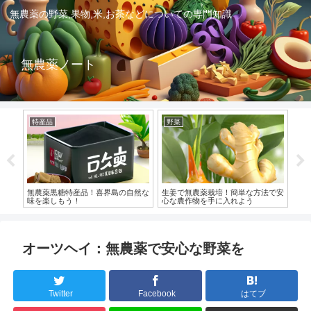
無農薬の野菜,果物,米,お茶などについての専門知識
無農薬ノート
特産品
野菜
関
特産
無農薬黒糖特産品！喜界島の自然な
生姜で無農薬栽培！簡単な方法で安
コ
味を楽しもう！
心な農作物を手に入れよう
オーツヘイ：無農薬で安心な野菜を
Twitter
Facebook
はてブ