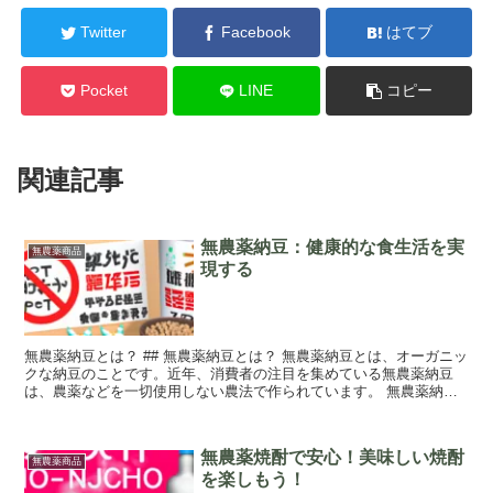
Twitter
Facebook
はてブ
Pocket
LINE
コピー
関連記事
無農薬納豆：健康的な食生活を実
無農薬商品
現する
無農薬納豆とは？ ## 無農薬納豆とは？ 無農薬納豆とは、オーガニッ
クな納豆のことです。近年、消費者の注目を集めている無農薬納豆
は、農薬などを一切使用しない農法で作られています。 無農薬納豆
は、精製された大豆を使用して製造されま...
無農薬焼酎で安心！美味しい焼酎
無農薬商品
を楽しもう！