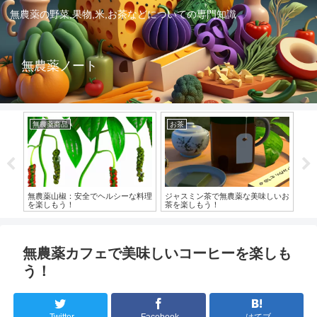
無農薬の野菜,果物,米,お茶などについての専門知識
無農薬ノート
無農薬商品
お茶
無
る方
無農薬山椒：安全でヘルシーな料理
ジャスミン茶で無農薬な美味しいお
無
を楽しもう！
茶を楽しもう！
無農薬カフェで美味しいコーヒーを楽しも
う！
Twitter
Facebook
はてブ