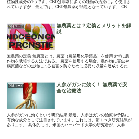
植物性成分の1つです。CBDは非常に多くの種類の治療によく使用さ
れていますが、最近では、CBD無農薬が話題となっています。 CBD
無農薬とは、植物に農薬を使用しない...
無農薬とは？定義とメリットを解
関連ワード
説
無農薬の定義 無農薬とは、農薬（農業用化学薬品）を使用せずに農
作物を栽培する方法である。 農薬を使用する場合、農作物に害虫や
病原菌などの生物による被害を防ぐために必要な収量を達成するため
に使用される。しかし、農薬は環境に害を与える...
人参がガンに効く！ 無農薬で安
関連ワード
全な治療法
人参がガンに効くという研究結果 最近、人参はガンの治療や予防に
有効な成分として注目されています。これには、驚くべき研究結果が
あります。 具体的には、米国のハーバード大学の研究者が、人参の
栄養素によってガンの発症を抑制する可能性を示...