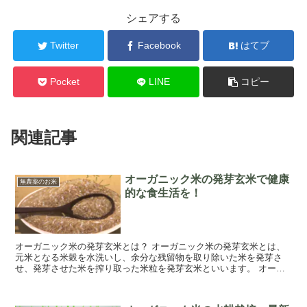
シェアする
Twitter
Facebook
はてブ
Pocket
LINE
コピー
関連記事
オーガニック米の発芽玄米で健康
無農薬のお米
的な食生活を！
オーガニック米の発芽玄米とは？ オーガニック米の発芽玄米とは、
元米となる米穀を水洗いし、余分な残留物を取り除いた米を発芽さ
せ、発芽させた米を搾り取った米粒を発芽玄米といいます。 オーガ
ニック米の発芽玄米は、一般的な米よりも栄養価が...