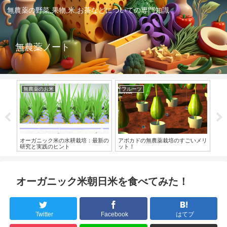
無農薬の野菜,果物,米,お茶などについての専門知識
無農薬ノート
無農薬のお米
フルーツ
無
康的
オーガニック米の水耕栽培：最新の
アボカドの無農薬栽培のすごいメリ
有
研究と実践のヒント
ット！
し
オーガニック米朝日米を食べてみた！
Twitter
Facebook
はてブ