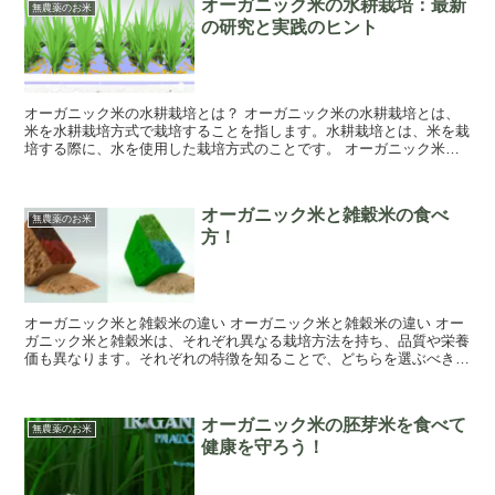
オーガニック米の水耕栽培：最新
無農薬のお米
の研究と実践のヒント
オーガニック米の水耕栽培とは？ オーガニック米の水耕栽培とは、
米を水耕栽培方式で栽培することを指します。水耕栽培とは、米を栽
培する際に、水を使用した栽培方式のことです。 オーガニック米の
水耕栽培の意義は、普通の栽培方式（地植え）に比べ...
オーガニック米と雑穀米の食べ
無農薬のお米
方！
オーガニック米と雑穀米の違い オーガニック米と雑穀米の違い オー
ガニック米と雑穀米は、それぞれ異なる栽培方法を持ち、品質や栄養
価も異なります。それぞれの特徴を知ることで、どちらを選ぶべきか
を決めていただければと思います。 オーガニッ...
オーガニック米の胚芽米を食べて
無農薬のお米
健康を守ろう！