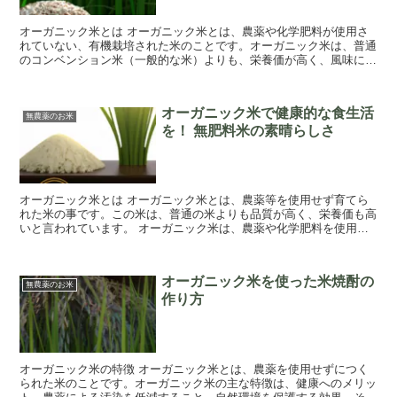
オーガニック米とは オーガニック米とは、農薬や化学肥料が使用さ
れていない、有機栽培された米のことです。オーガニック米は、普通
のコンベンション米（一般的な米）よりも、栄養価が高く、風味に優
れています。 オーガニック米の有機栽培とは、...
オーガニック米で健康的な食生活
無農薬のお米
を！ 無肥料米の素晴らしさ
オーガニック米とは オーガニック米とは、農薬等を使用せず育てら
れた米の事です。この米は、普通の米よりも品質が高く、栄養価も高
いと言われています。 オーガニック米は、農薬や化学肥料を使用せ
ず、自然な方法で育てられています。また、種子...
オーガニック米を使った米焼酎の
無農薬のお米
作り方
オーガニック米の特徴 オーガニック米とは、農薬を使用せずにつく
られた米のことです。オーガニック米の主な特徴は、健康へのメリッ