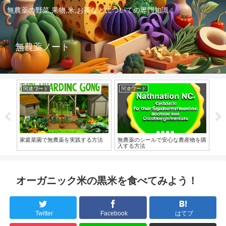
無農薬の野菜,果物,米,お茶などについての専門知識
無農薬ノート
関連ワード
関連ワード
野
方！
家庭菜園で無農薬を実践する方法
無農薬のシールで安心な農産物を購
大
入する方法
オーガニック米の黒米を食べてみよう！
Twitter
Facebook
はてブ