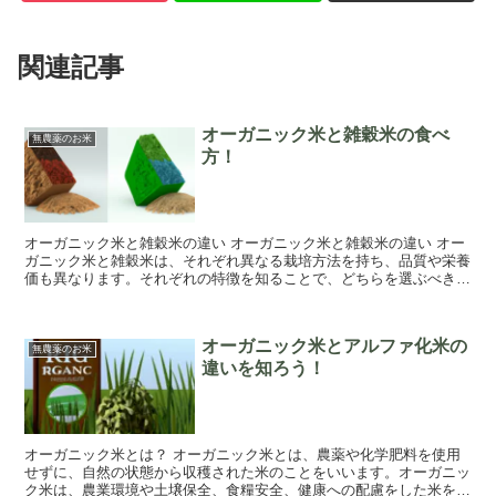
関連記事
オーガニック米と雑穀米の食べ
無農薬のお米
方！
オーガニック米と雑穀米の違い オーガニック米と雑穀米の違い オー
ガニック米と雑穀米は、それぞれ異なる栽培方法を持ち、品質や栄養
価も異なります。それぞれの特徴を知ることで、どちらを選ぶべきか
を決めていただければと思います。 オーガニッ...
オーガニック米とアルファ化米の
無農薬のお米
違いを知ろう！
オーガニック米とは？ オーガニック米とは、農薬や化学肥料を使用
せずに、自然の状態から収穫された米のことをいいます。オーガニッ
ク米は、農業環境や土壌保全、食糧安全、健康への配慮をした米を指