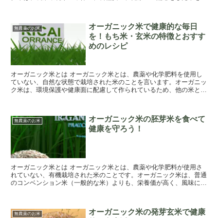
します。 オーガニック米の収穫方法は、普通の...
オーガニック米で健康的な毎日
無農薬のお米
を！もち米・玄米の特徴とおすす
めのレシピ
オーガニック米とは オーガニック米とは、農薬や化学肥料を使用し
ていない、自然な状態で栽培された米のことを言います。オーガニッ
ク米は、環境保護や健康面に配慮して作られているため、他の米と比
較して、品質が高いと言われています。 オーガ...
オーガニック米の胚芽米を食べて
無農薬のお米
健康を守ろう！
オーガニック米とは オーガニック米とは、農薬や化学肥料が使用さ
れていない、有機栽培された米のことです。オーガニック米は、普通
のコンベンション米（一般的な米）よりも、栄養価が高く、風味に優
れています。 オーガニック米の有機栽培とは、...
オーガニック米の発芽玄米で健康
無農薬のお米