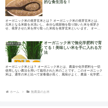
的な食生活を！
オーガニック米の発芽玄米とは？ オーガニック米の発芽玄米とは、
元米となる米穀を水洗いし、余分な残留物を取り除いた米を発芽さ
せ、発芽させた米を搾り取った米粒を発芽玄米といいます。 オーガ
ニック米の発芽玄米は、一般的な米よりも栄養価が...
オーガニック米で無化学肥料で育
無農薬のお米
てる！美味しい米を手に入れる方
法
オーガニック米とは？ オーガニック米とは、農薬や化学肥料を一切
使用しない農法を用いて栽培された米のことです。このオーガニック
米は、通常の米と比べて栄養価が高く、風味がよく、農薬・化学肥料
の無残な残留物がないため、健康的な食材として人...
ホーム
無農薬のお米