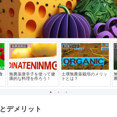
無農薬商品
関連ワード
食
無農薬唐辛子を使って健
土壌無農薬栽培のメリッ
康的な料理を作ろう！
トとは？
とデメリット