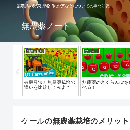
無農薬の野菜,果物,米,お茶などについての専門知識
無農薬ノート
無農薬栽培
フルーツ
たんかん
有機農法と無農薬栽培の
無農薬のさくらんぼを
違いを比較してみよう
べる！
ケールの無農薬栽培のメリット