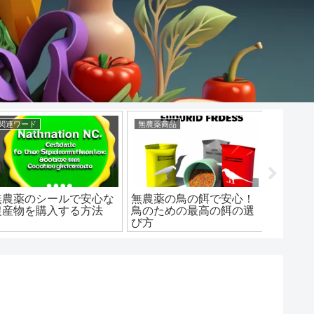
関連ワード
無農薬商品
お茶
無農薬のシールで安心な
無農薬の鳥の餌で安心！
ジャス
農産物を購入する方法
鳥のための最高の餌の選
美味し
び方
う！