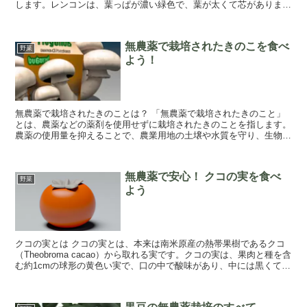
します。レンコンは、葉っぱが濃い緑色で、葉が太くて芯がありま
す。野菜レンコンの特徴として、大きな芯を持つことが挙...
無農薬で栽培されたきのこを食べ
野菜
よう！
無農薬で栽培されたきのことは？ 「無農薬で栽培されたきのこと」
とは、農薬などの薬剤を使用せずに栽培されたきのことを指します。
農薬の使用量を抑えることで、農業用地の土壌や水質を守り、生物多
様性を高めるというメリットがあります。 無農...
無農薬で安心！ クコの実を食べ
野菜
よう
クコの実とは クコの実とは、本来は南米原産の熱帯果樹であるクコ
（Theobroma cacao）から取れる実です。クコの実は、果肉と種を含
む約1cmの球形の黄色い実で、口の中で酸味があり、中には黒くて甘
い粉が入っています。 クコの...