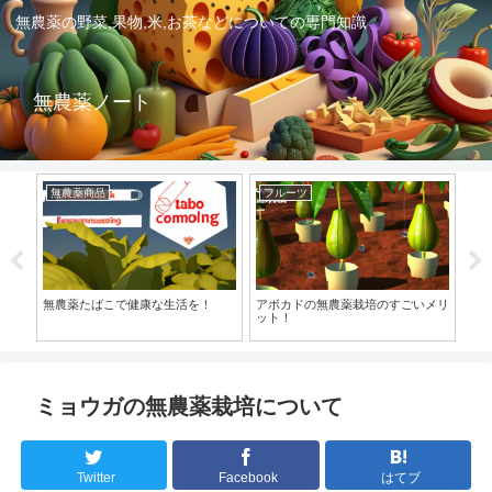
無農薬の野菜,果物,米,お茶などについての専門知識
無農薬ノート
無農薬商品
フルーツ
野
農業
無農薬たばこで健康な生活を！
アボカドの無農薬栽培のすごいメリ
無
ット！
法
ミョウガの無農薬栽培について
Twitter
Facebook
はてブ