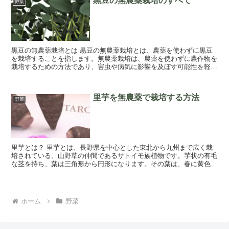
黒豆の無農薬栽培のすべて
野菜
黒豆の無農薬栽培とは 黒豆の無農薬栽培とは、農薬を使わずに黒豆
を栽培することを指します。無農薬栽培は、農薬を使わずに農作物を
栽培するための方法であり、害虫や病気に影響を及ぼす可能性を軽減
することを目的としています。 黒豆の無農薬栽...
里芋を無農薬で栽培する方法
野菜
里芋とは？ 里芋とは、長野県を中心とした東北から九州まで広く栽
培されている、山野草の仲間であるサトイモ族植物です。芋状の有毛
な茎を持ち、葉は三角形から円形になります。その葉は、春に黄色花
を咲かせ、夏の終わりから初冬にかけて紅色の果実...
ホーム
野菜