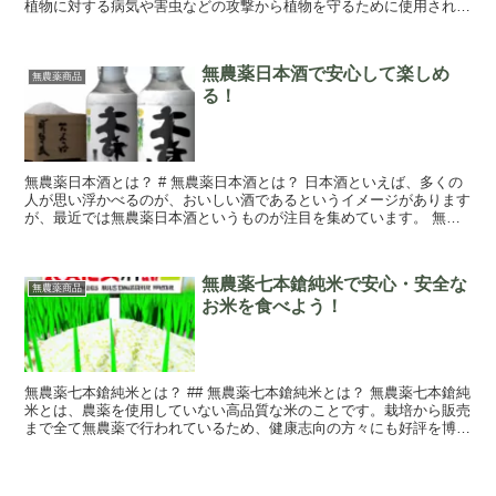
植物に対する病気や害虫などの攻撃から植物を守るために使用されま
すが、ローゼルは農薬の代替となるものです。 ロー...
無農薬日本酒で安心して楽しめ
無農薬商品
る！
無農薬日本酒とは？ # 無農薬日本酒とは？ 日本酒といえば、多くの
人が思い浮かべるのが、おいしい酒であるというイメージがあります
が、最近では無農薬日本酒というものが注目を集めています。 無農
薬日本酒とは、肥料や農薬を使用しない、...
無農薬七本鎗純米で安心・安全な
無農薬商品
お米を食べよう！
無農薬七本鎗純米とは？ ## 無農薬七本鎗純米とは？ 無農薬七本鎗純
米とは、農薬を使用していない高品質な米のことです。栽培から販売
まで全て無農薬で行われているため、健康志向の方々にも好評を博し
ています。 七本鎗純米の名の通り、伝...