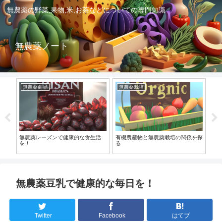
無農薬の野菜,果物,米,お茶などについての専門知識
無農薬ノート
無農薬商品
無農薬栽培
無
―農
無農薬レーズンで健康的な食生活
有機農産物と無農薬栽培の関係を探
無
ため
を！
る
を
無農薬豆乳で健康的な毎日を！
Twitter
Facebook
はてブ