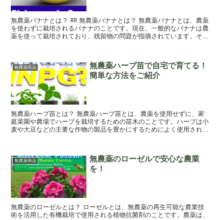
無農薬バナナとは？ ## 無農薬バナナとは？ 無農薬バナナとは、農薬
を使わずに栽培されるバナナのことです。現在、一般的なバナナは農
薬を使って栽培されており、残留物の問題が指摘されています。その
ため、残留物を気にせず食べることができ...
無農薬ハーブ苗で自宅で育てる！
無農薬商品
簡単な方法をご紹介
無農薬ハーブ苗とは？ 無農薬ハーブ苗とは、農薬を使用せずに、家
庭菜園や農場でハーブを栽培するための苗木のことです。ハーブは小
麦や大豆などの主要な作物の製品を豊かにするためによく使用されて
います。無農薬ハーブ苗は、農薬を使用することな...
無農薬のローゼルで安心な農業
無農薬商品
を！
無農薬のローゼルとは？ ローゼルとは、無農薬の再生可能な農業技
術を活用した有機栽培で使用される植物抗菌剤のことです。農薬は、