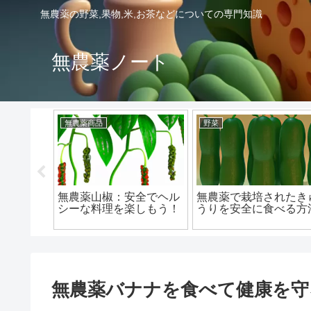
無農薬の野菜,果物,米,お茶などについての専門知識
無農薬ノート
無農薬商品
野菜
で健康的
無農薬山椒：安全でヘル
無農薬で栽培されたき
シーな料理を楽しもう！
うりを安全に食べる方
無農薬バナナを食べて健康を守