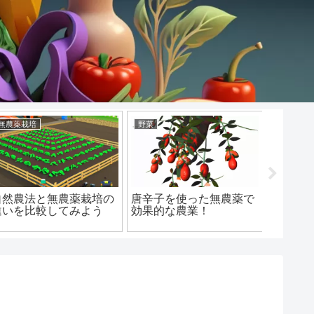
無農薬栽培
野菜
無農薬商
自然農法と無農薬栽培の
唐辛子を使った無農薬で
無農薬
違いを比較してみよう
効果的な農業！
に！