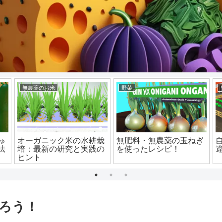
無農薬のお米
野菜
ゅ
オーガニック米の水耕栽
無肥料・無農薬の玉ねぎ
法
培：最新の研究と実践の
を使ったレシピ！
ヒント
ろう！