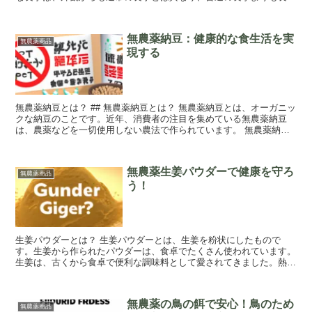
く、太く、濃い色をしています。無農薬長芋...
無農薬納豆：健康的な食生活を実
無農薬商品
現する
無農薬納豆とは？ ## 無農薬納豆とは？ 無農薬納豆とは、オーガニッ
クな納豆のことです。近年、消費者の注目を集めている無農薬納豆
は、農薬などを一切使用しない農法で作られています。 無農薬納豆
は、精製された大豆を使用して製造されま...
無農薬生姜パウダーで健康を守ろ
無農薬商品
う！
生姜パウダーとは？ 生姜パウダーとは、生姜を粉状にしたもので
す。生姜から作られたパウダーは、食卓でたくさん使われています。
生姜は、古くから食卓で便利な調味料として愛されてきました。熱い
スープや湯豆腐などの味付けに最適なので、おい...
無農薬の鳥の餌で安心！鳥のため
無農薬商品