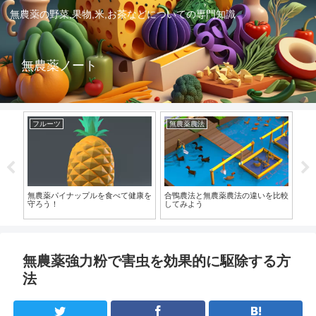
無農薬の野菜,果物,米,お茶などについての専門知識
無農薬ノート
フルーツ
無農薬農法
無
比較
無農薬パイナップルを食べて健康を
合鴨農法と無農薬農法の違いを比較
無
守ろう！
してみよう
日
無農薬強力粉で害虫を効果的に駆除する方
法