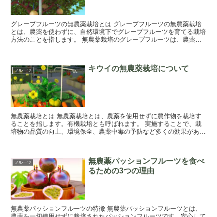
グレープフルーツの無農薬栽培とは グレープフルーツの無農薬栽培
とは、農薬を使わずに、自然環境下でグレープフルーツを育てる栽培
方法のことを指します。 無農薬栽培のグレープフルーツは、農薬を
使用しないため、残留物の心配がありません。ま...
キウイの無農薬栽培について
フルーツ
無農薬栽培とは 無農薬栽培とは、農薬を使用せずに農作物を栽培す
ることを指します。有機栽培とも呼ばれます。 実施することで、栽
培物の品質の向上、環境保全、農薬中毒の予防など多くの効果があり
ます。 栽培時に使用できる肥料も、化学肥料...
無農薬パッションフルーツを食べ
フルーツ
るための3つの理由
無農薬パッションフルーツの特徴 無農薬パッションフルーツとは、
農薬を一切使用せずに栽培されたパッションフルーツです。安心して