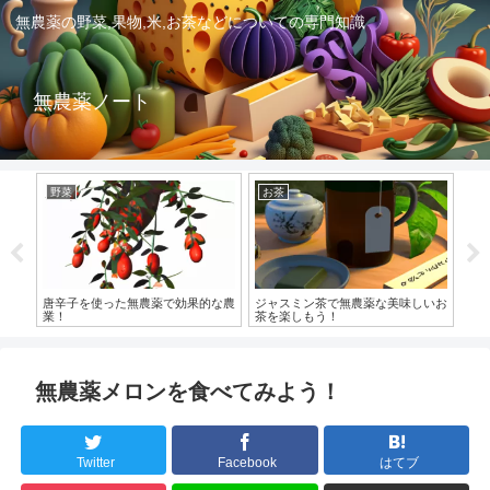
無農薬の野菜,果物,米,お茶などについての専門知識
無農薬ノート
野菜
お茶
関
いお
唐辛子を使った無農薬で効果的な農
ジャスミン茶で無農薬な美味しいお
無
業！
茶を楽しもう！
無農薬メロンを食べてみよう！
Twitter
Facebook
はてブ